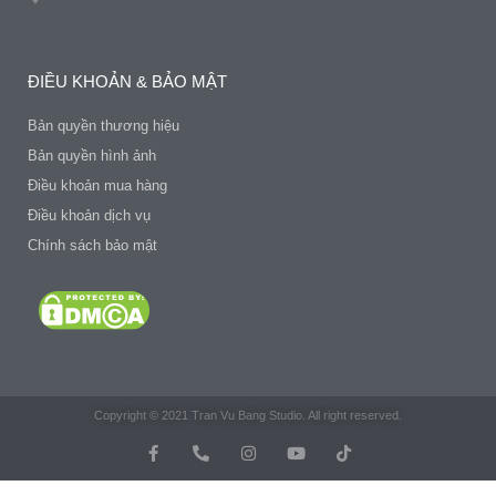
ĐIỀU KHOẢN & BẢO MẬT
Bản quyền thương hiệu
Bản quyền hình ảnh
Điều khoản mua hàng
Điều khoản dịch vụ
Chính sách bảo mật
Copyright © 2021 Tran Vu Bang Studio. All right reserved.
F
P
I
Y
T
a
h
n
o
i
c
o
s
u
k