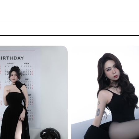
ới Thiệu
Thư Viện Ảnh
Video
Bảng Giá
Li
Page
Page