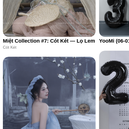
Miệt Collection #7: Cót Két — Lọ Lem
YooMi (06-0
Cót Két