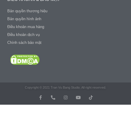
Bản quyền thương hiệu
Bản quyền hình ảnh
Điều khoản mua hàng
Điều khoản dịch vụ
Chính sách bảo mật
Copyright © 2021 Tran Vu Bang Studio. All right reserved.
F
P
I
Y
T
a
h
n
o
i
c
o
s
u
k
e
n
t
t
t
b
e
a
u
o
o
-
g
b
k
o
a
r
e
k
l
a