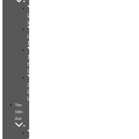
Dịch
Vụ
Quy
Trình
Tìm
Hiểu
Gói
Special
Offers
Layout
Thư
Viện
Ảnh