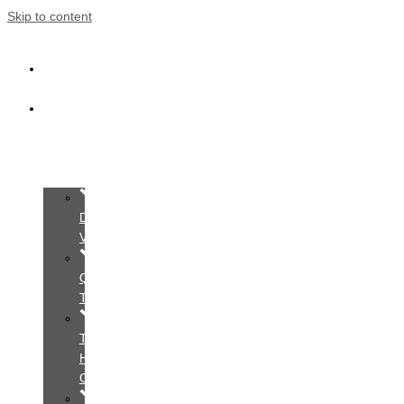
Skip to content
Trang
Chủ
Giới
Thiệu
Dịch
Vụ
Quy
Trình
Tìm
Hiểu
Gói