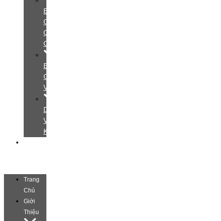
Bảng
Giá
Quảng
Cáo
Bảng
Giá
Video
Dịch
Vụ
Khác
Liên
Hệ
Trang
Chủ
Giới
Thiệu