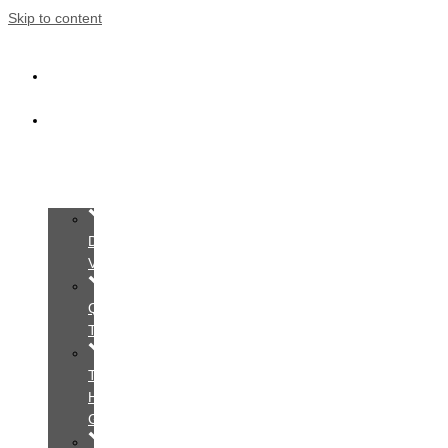
Skip to content
Trang
Chủ
Giới
Thiệu
Dịch
Vụ
Quy
Trình
Tìm
Hiểu
Gói