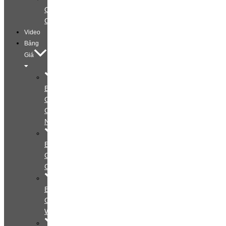
Quảng
Cáo
Video
Bảng
Giá
Bảng
Giá
Cá
Nhân
Bảng
Giá
Couple
Bảng
Giá
Wedding