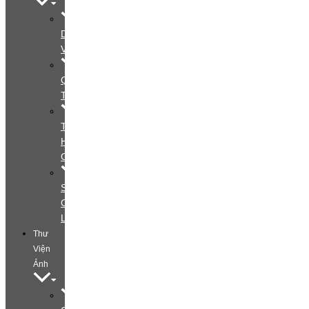
Dịch
Vụ
Quy
Trình
Tìm
Hiểu
Gói
Special
Offers
Layout
Thư
Viện
Ảnh