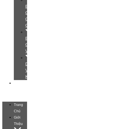
Bảng
Giá
Quảng
Cáo
Bảng
Giá
Video
Dịch
Vụ
Khác
Liên
Hệ
Trang
Chủ
Giới
Thiệu