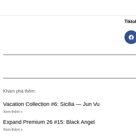
Skip
Trang Chủ
Gi
to
content
Tikto
Khám phá thêm:
Vacation Collection #6: Sicilia — Jun Vu
Xem thêm »
Expand Premium 26 #15: Black Angel
Xem thêm »