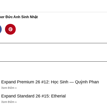
ới Thiệu
Thư Viện Ảnh
Video
Bảng Giá
Li
ker Đức Anh Sinh Nhật
Expand Premium 26 #12: Học Sinh — Quỳnh Phan
Xem thêm »
Expand Standard 26 #15: Etherial
Xem thêm »