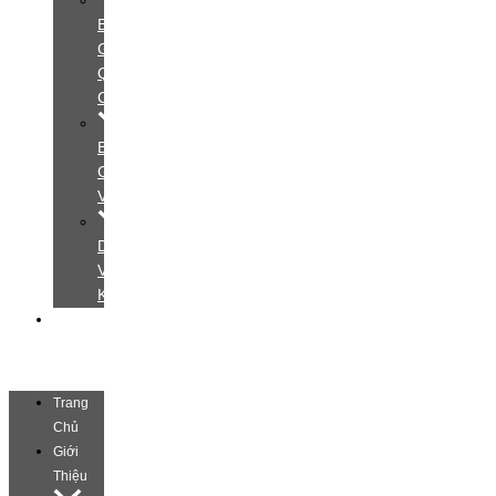
Bảng
Giá
Quảng
Cáo
Bảng
Giá
Video
Dịch
Vụ
Khác
Liên
Hệ
Trang
Chủ
Giới
Thiệu