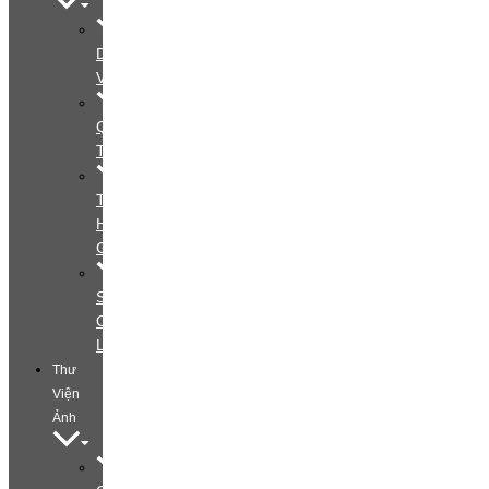
Dịch
Vụ
Quy
Trình
Tìm
Hiểu
Gói
Special
Offers
Layout
Thư
Viện
Ảnh