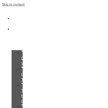
Skip to content
Trang
Chủ
Giới
Thiệu
Dịch
Vụ
Quy
Trình
Tìm
Hiểu
Gói