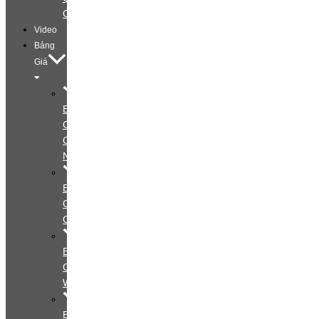
Cáo
Video
Bảng
Giá
Bảng
Giá
Cá
Nhân
Bảng
Giá
Couple
Bảng
Giá
Wedding
Bảng