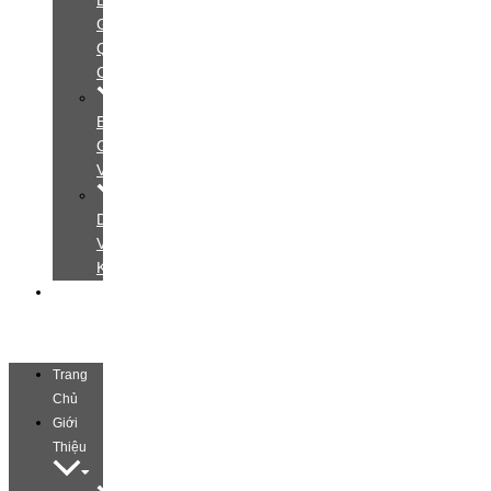
Bảng
Giá
Quảng
Cáo
Bảng
Giá
Video
Dịch
Vụ
Khác
Liên
Hệ
Trang
Chủ
Giới
Thiệu