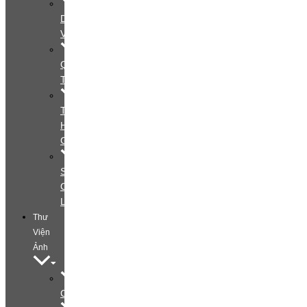
Dịch
Vụ
Quy
Trình
Tìm
Hiểu
Gói
Special
Offers
Layout
Thư
Viện
Ảnh
Collection