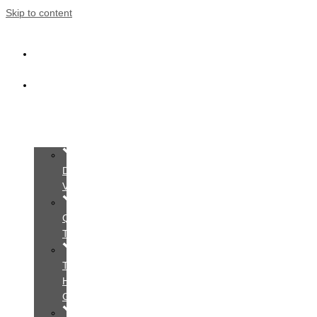
Skip to content
Trang
Chủ
Giới
Thiệu
Dịch
Vụ
Quy
Trình
Tìm
Hiểu
Gói