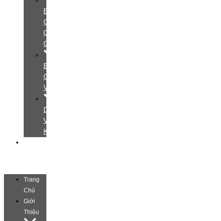
Bảng
Giá
Quảng
Cáo
Bảng
Giá
Video
Dịch
Vụ
Khác
Liên
Hệ
Trang
Chủ
Giới
Thiệu