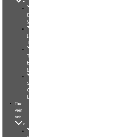
Dịch
Vụ
Quy
Trình
Tìm
Hiểu
Gói
Special
Offers
Layout
Thư
Viện
Ảnh