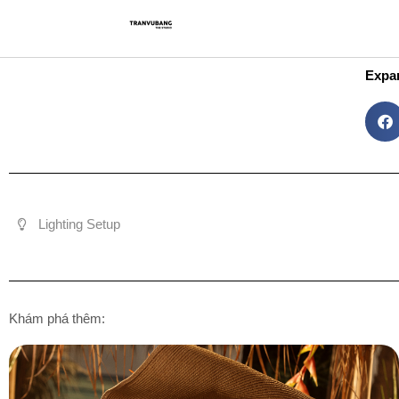
Skip
Trang Chủ
Gi
to
content
Expa
Lighting Setup
Khám phá thêm: