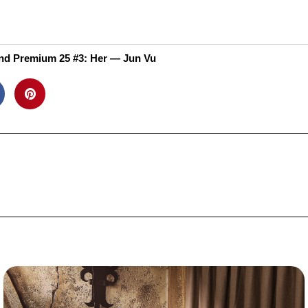
ới Thiệu
Thư Viện Ảnh
Video
Bảng Giá
Li
nd Premium 25 #3: Her — Jun Vu