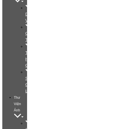
Dịch
Vụ
Quy
Trình
Tìm
Hiểu
Gói
Special
Offers
Layout
Thư
Viện
Ảnh