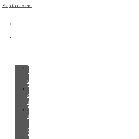
Skip to content
Trang
Chủ
Giới
Thiệu
Dịch
Vụ
Quy
Trình
Tìm
Hiểu
Gói