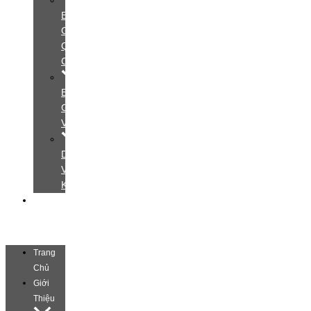
Bảng
Giá
Quảng
Cáo
Bảng
Giá
Video
Dịch
Vụ
Khác
Liên
Hệ
Trang
Chủ
Giới
Thiệu