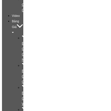
Quảng
Cáo
Video
Bảng
Giá
Bảng
Giá
Cá
Nhân
Bảng
Giá
Couple
Bảng
Giá
Wedding