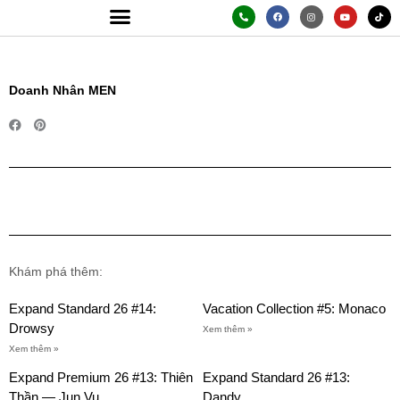
Skip
P
F
I
Y
T
h
a
n
o
i
o
c
s
u
k
to
n
e
t
t
t
e
b
a
u
o
content
-
o
g
b
k
a
o
r
e
l
k
a
t
m
Doanh Nhân MEN
Khám phá thêm:
Expand Standard 26 #14:
Vacation Collection #5: Monaco
Drowsy
Xem thêm »
Xem thêm »
Expand Premium 26 #13: Thiên
Expand Standard 26 #13:
Thần — Jun Vu
Dandy