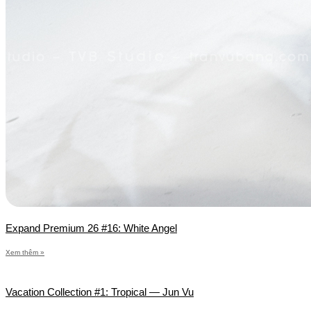
Expand Premium 26 #16: White Angel
Xem thêm »
Vacation Collection #1: Tropical — Jun Vu