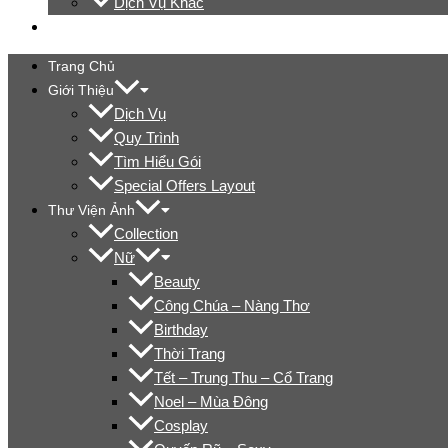
Dịch Vụ Khác
Liên Hệ
Trang Chủ
Giới Thiệu
Dịch Vụ
Quy Trình
Tìm Hiểu Gói
Special Offers Layout
Thư Viện Ảnh
Collection
Nữ
Beauty
Công Chúa – Nàng Thơ
Birthday
Thời Trang
Tết – Trung Thu – Cổ Trang
Noel – Mùa Đông
Cosplay