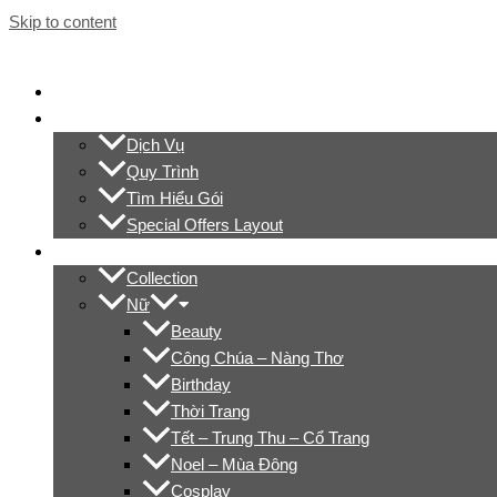
Skip to content
Trang Chủ
Giới Thiệu
Dịch Vụ
Quy Trình
Tìm Hiểu Gói
Special Offers Layout
Thư Viện Ảnh
Collection
Nữ
Beauty
Công Chúa – Nàng Thơ
Birthday
Thời Trang
Tết – Trung Thu – Cổ Trang
Noel – Mùa Đông
Cosplay