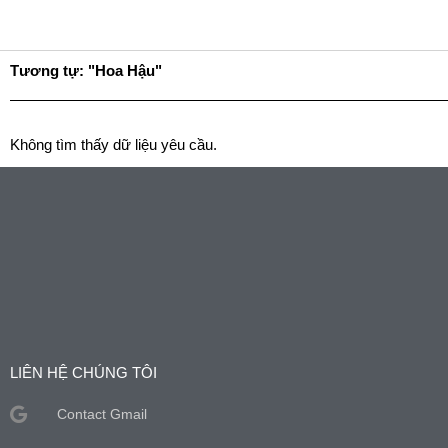
Skip
Trang Chủ
Gi
to
content
Tương tự: "Hoa Hậu"
Không tìm thấy dữ liệu yêu cầu.
LIÊN HỆ CHÚNG TÔI
Contact Gmail