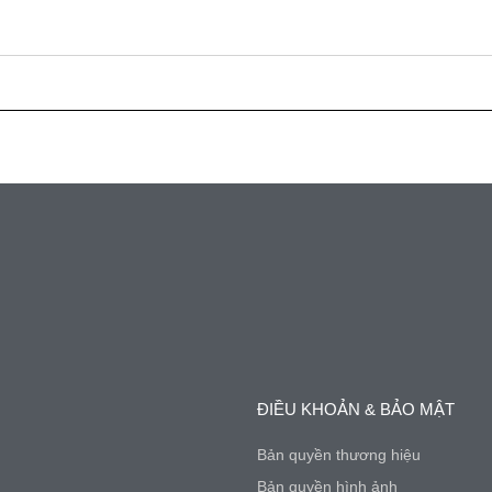
ới Thiệu
Thư Viện Ảnh
Video
Bảng Giá
Li
ĐIỀU KHOẢN & BẢO MẬT
Bản quyền thương hiệu
Bản quyền hình ảnh