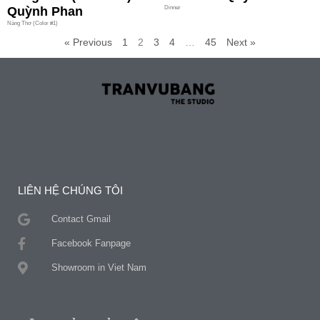
Quỳnh Phan
Dinner
Nàng Thơ (Color #1)
« Previous
1
2
3
4
…
45
Next »
LIÊN HỆ CHÚNG TÔI
Contact Gmail
Facebook Fanpage
Showroom in Viet Nam