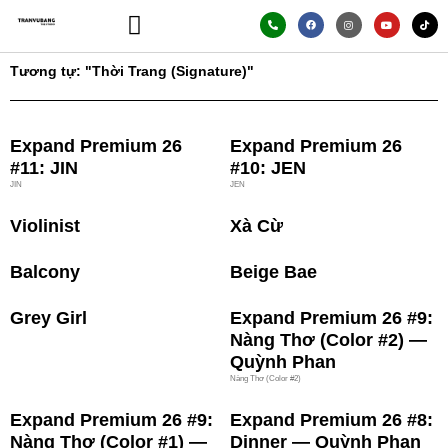
Skip
P
F
I
Y
T
h
a
n
o
i
to
o
c
s
u
k
n
e
t
t
t
content
e
b
a
u
o
-
o
g
b
k
Tương tự: "Thời Trang (Signature)"
a
o
r
e
Trang Chủ
Giới Thiệu
Thư Viện Ảnh
Bảng Giá
l
k
a
t
m
Page
Page
Page
Page
Page
Expand Premium 26
Expand Premium 26
#11: JIN
#10: JEN
JIN
JEN
Violinist
Xà Cừ
Balcony
Beige Bae
Grey Girl
Expand Premium 26 #9:
Nàng Thơ (Color #2) —
Quỳnh Phan
Nàng Thơ (Color #2)
Expand Premium 26 #9:
Expand Premium 26 #8:
Nàng Thơ (Color #1) —
Dinner — Quỳnh Phan