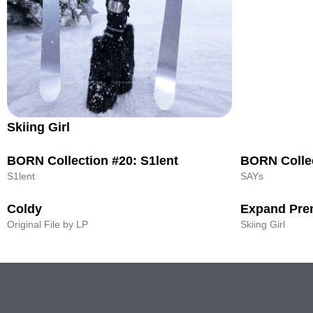
Skiing Girl
BORN Collection #20: S1lent
BORN Collec
S1lent
SAYs
Coldy
Expand Prem
Original File by LP
Skiing Girl