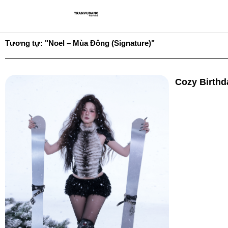
Skip
Trang Chủ
Gi
to
content
Tương tự: "Noel – Mùa Đông (Signature)"
Cozy Birthd