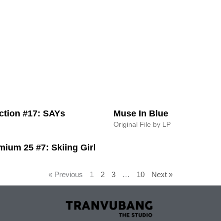
tion #17: SAYs
Muse In Blue
Original File by LP
ium 25 #7: Skiing Girl
« Previous
1
2
3
…
10
Next »