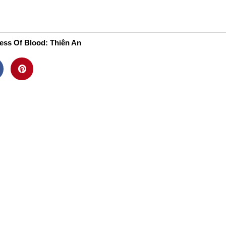
ới Thiệu
Thư Viện Ảnh
Video
Bảng Giá
Li
ess Of Blood: Thiên An