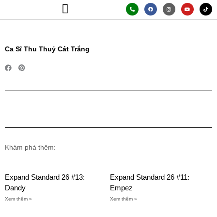
Skip
P
F
I
Y
T
h
a
n
o
i
o
c
s
u
k
to
n
e
t
t
t
e
b
a
u
o
content
-
o
g
b
k
a
o
r
e
Trang Chủ
Giới Thiệu
Thư Viện Ảnh
Bảng Giá
l
k
a
t
m
Ca Sĩ Thu Thuỷ Cát Trắng
Khám phá thêm:
Expand Standard 26 #13:
Expand Standard 26 #11:
Dandy
Empez
Xem thêm »
Xem thêm »