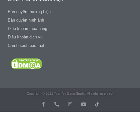
Bản quyền thương hiệu
Bản quyền hình ảnh
Điều khoản mua hàng
Điều khoản dịch vụ
Chính sách bảo mật
Copyright © 2021 Tran Vu Bang Studio. All right reserved.
F
P
I
Y
T
a
h
n
o
i
c
o
s
u
k
e
n
t
t
t
b
e
a
u
o
o
-
g
b
k
o
a
r
e
k
l
a