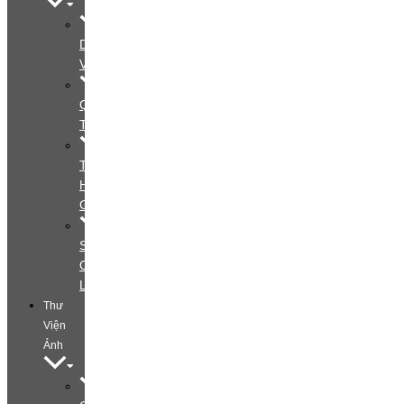
Dịch
Vụ
Quy
Trình
Tìm
Hiểu
Gói
Special
Offers
Layout
Thư
Viện
Ảnh