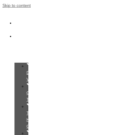
Skip to content
Trang
Chủ
Giới
Thiệu
Dịch
Vụ
Quy
Trình
Tìm
Hiểu
Gói