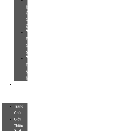
Bảng
Giá
Quảng
Cáo
Bảng
Giá
Video
Dịch
Vụ
Khác
Liên
Hệ
Trang
Chủ
Giới
Thiệu