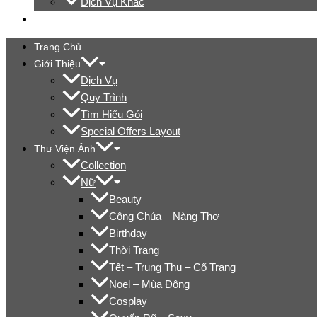
Dịch Vụ Khác
Liên Hệ
Trang Chủ
Giới Thiệu
Dịch Vụ
Quy Trình
Tìm Hiểu Gói
Special Offers Layout
Thư Viện Ảnh
Collection
Nữ
Beauty
Công Chúa – Nàng Thơ
Birthday
Thời Trang
Tết – Trung Thu – Cổ Trang
Noel – Mùa Đông
Cosplay