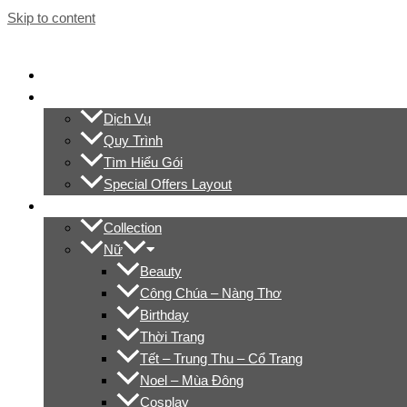
Skip to content
Trang Chủ
Giới Thiệu
Dịch Vụ
Quy Trình
Tìm Hiểu Gói
Special Offers Layout
Thư Viện Ảnh
Collection
Nữ
Beauty
Công Chúa – Nàng Thơ
Birthday
Thời Trang
Tết – Trung Thu – Cổ Trang
Noel – Mùa Đông
Cosplay